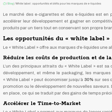
/
Blog
/ White label : opportunités et défis pour les marques de e-liquides
Le marché des e-cigarettes et des e-liquides est en
accélérer leur développement et gagner en compétitivi
produits par un tiers tout en conservant son propre br
Les opportunités du « white label »
Le « White Label » offre aux marques d’e-liquides une al
Réduire les coûts de production et de 
L’un des principaux attraits du « White Label » est sa 
développement, et même le packaging, les marques pe
« White Label » peut économiser jusqu’à
30%
sur ses 
promotion ou le développement de nouvelles saveurs. De 
en place, ce qui se traduit par des gains de temps préc
Accélérer le Time-to-Market
Le « White Label » permet aux marques de lancer rapide