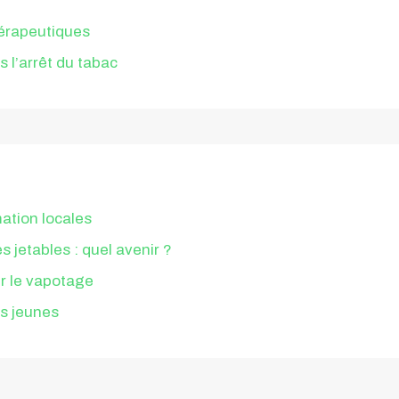
?
érapeutiques
l’arrêt du tabac
ation locales
 jetables : quel avenir ?
ur le vapotage
es jeunes