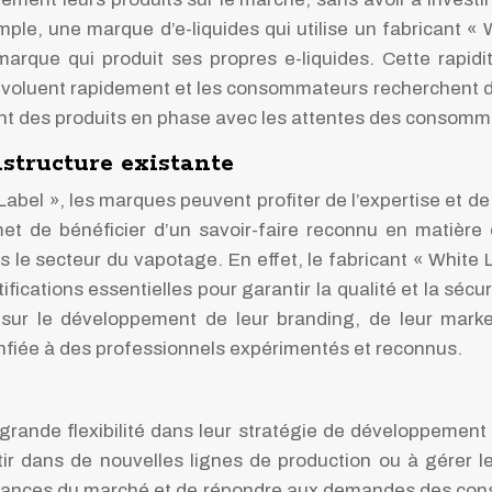
ple, une marque d’e-liquides qui utilise un fabricant «
arque qui produit ses propres e-liquides. Cette rapidi
évoluent rapidement et les consommateurs recherchent d
t des produits en phase avec les attentes des consomm
astructure existante
Label », les marques peuvent profiter de l’expertise et de
et de bénéficier d’un savoir-faire reconnu en matière 
le secteur du vapotage. En effet, le fabricant « White 
ications essentielles pour garantir la qualité et la sécur
sur le développement de leur branding, de leur market
confiée à des professionnels expérimentés et reconnus.
grande flexibilité dans leur stratégie de développement 
ir dans de nouvelles lignes de production ou à gérer les
ances du marché et de répondre aux demandes des conso