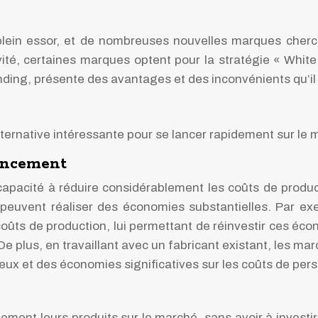
 plein essor, et de nombreuses nouvelles marques cherc
té, certaines marques optent pour la stratégie « White 
anding, présente des avantages et des inconvénients qu’i
ternative intéressante pour se lancer rapidement sur le m
lancement
capacité à réduire considérablement les coûts de product
uvent réaliser des économies substantielles. Par exemp
coûts de production, lui permettant de réinvestir ces é
plus, en travaillant avec un fabricant existant, les marq
ieux et des économies significatives sur les coûts de per
ment leurs produits sur le marché, sans avoir à investi