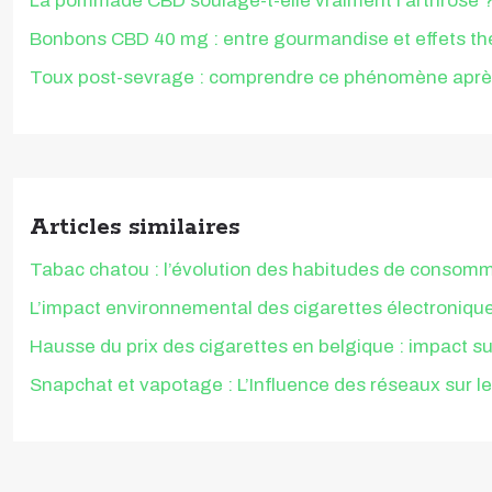
La pommade CBD soulage-t-elle vraiment l’arthrose 
Bonbons CBD 40 mg : entre gourmandise et effets th
Toux post-sevrage : comprendre ce phénomène après 
Articles similaires
Tabac chatou : l’évolution des habitudes de consomm
L’impact environnemental des cigarettes électroniques
Hausse du prix des cigarettes en belgique : impact s
Snapchat et vapotage : L’Influence des réseaux sur l