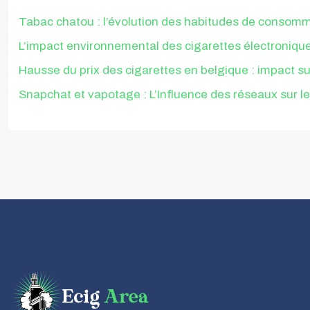
Tabac chatou : l’évolution des habitudes de consomm
L’impact environnemental des cigarettes électroniques
Hausse du prix des cigarettes en belgique : impact s
Snapchat et vapotage : L’Influence des réseaux sur l