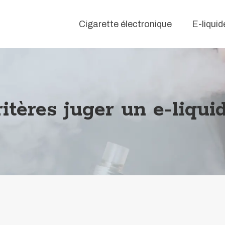
Cigarette électronique
E-liquid
ritères juger un e-liqu