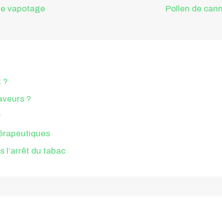
 le vapotage
Pollen de cann
x ?
saveurs ?
?
érapeutiques
l’arrêt du tabac