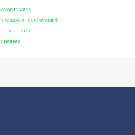
ation locales
 jetables : quel avenir ?
ur le vapotage
es jeunes