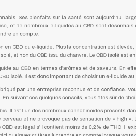
nabis. Ses bienfaits sur la santé sont aujourd’hui larg
risé, et de nombreux e-liquides au CBD sont désormais 
rendre en compte.
ion en CBD du e-liquide. Plus la concentration est élevée, 
solé, et non du CBD issu du chanvre. Le CBD isolé est en e
-liquide au CBD en termes d’arômes et de saveurs. En eff
isolé. Il est donc important de choisir un e-liquide au 
fabriqué par une entreprise reconnue et de confiance. Vo
és. En suivant ces quelques conseils, vous êtes sûr de choi
bis. Il est l’un des nombreux cannabinoïdes présents dan
r le cerveau et ne provoque pas de sensation de « high ».
e CBD est légal s’il contient moins de 0,2% de THC. Il e
oici quelques critères à prendre en compte lorsque vous 